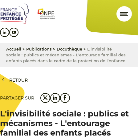
Aller
Aller
Aller
au
au
au
contenu
menu
pied
principal
principal
de
page
Accueil
>
Publications
>
Docuthèque
>
L'invisibilité
sociale : publics et mécanismes - L'entourage familial des
enfants placés dans le cadre de la protection de l'enfance
RETOUR
PARTAGER SUR
L'invisibilité sociale : publics et
mécanismes - L'entourage
familial des enfants placés