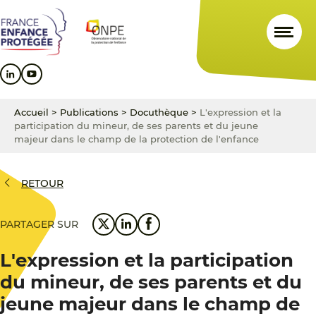
Aller
Aller
Aller
au
au
au
contenu
menu
pied
principal
principal
de
page
Accueil
>
Publications
>
Docuthèque
>
L'expression et la
participation du mineur, de ses parents et du jeune
majeur dans le champ de la protection de l'enfance
RETOUR
PARTAGER SUR
L'expression et la participation
du mineur, de ses parents et du
jeune majeur dans le champ de