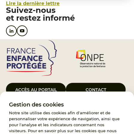
Lire la dernière lettre
Suivez-nous
et restez informé
ACCÈS AU PORTAIL
CONTACT
Gestion des cookies
Le Groupement d’Intérêt Public France Enfance Protégée, créé le 5
janvier 2023, a pour objet d’assurer les missions de service public du
Notre site utilise des cookies afin d'améliorer et de
119, d’accompagnement des adoptants et de traitement des
personnaliser votre expérience de navigation, ainsi que
demandes d’accès aux origines personnelles. France Enfance
pour l'analyse et les indicateurs concernant nos
Protégée est également un observatoire et une ressource pour
visiteurs. Pour en savoir plus sur les cookies que nous
l’ensemble des professionnels, ainsi qu’un appui à l’élaboration de la