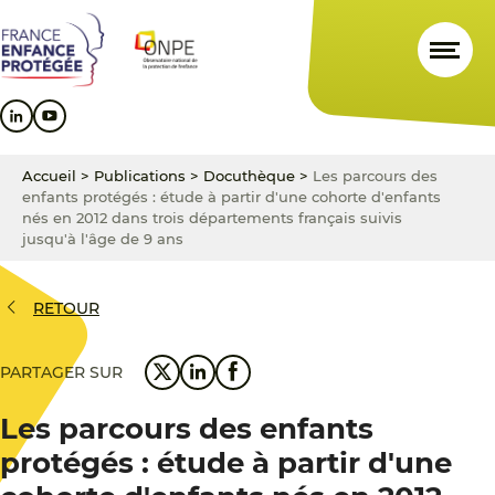
Aller
Aller
Aller
au
au
au
contenu
menu
pied
principal
principal
de
page
Accueil
>
Publications
>
Docuthèque
>
Les parcours des
enfants protégés : étude à partir d'une cohorte d'enfants
nés en 2012 dans trois départements français suivis
jusqu'à l'âge de 9 ans
RETOUR
PARTAGER SUR
Les parcours des enfants
protégés : étude à partir d'une