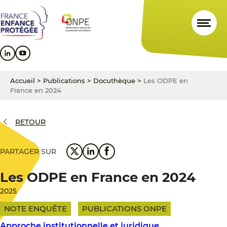
Aller
Aller
Aller
au
au
au
contenu
menu
pied
principal
principal
de
page
Accueil
>
Publications
>
Docuthèque
>
Les ODPE en
France en 2024
RETOUR
PARTAGER SUR
Les ODPE en France en 2024
2025
NOTE ENQUÊTE
PUBLICATIONS ONPE
Approche institutionnelle et juridique