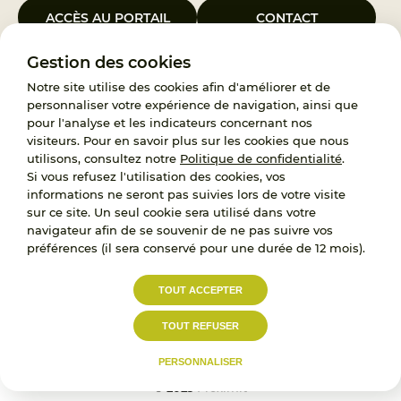
ACCÈS AU PORTAIL
CONTACT
Gestion des cookies
Le Groupement d’Intérêt Public France Enfance Protégée, créé le 5
janvier 2023, a pour objet d’assurer les missions de service public du
Notre site utilise des cookies afin d'améliorer et de
119, d’accompagnement des adoptants et de traitement des
personnaliser votre expérience de navigation, ainsi que
demandes d’accès aux origines personnelles. France Enfance
pour l'analyse et les indicateurs concernant nos
Protégée est également un observatoire et une ressource pour
visiteurs. Pour en savoir plus sur les cookies que nous
l’ensemble des professionnels, ainsi qu’un appui à l’élaboration de la
utilisons, consultez notre
Politique de confidentialité
.
politique publique à travers le soutien à l’activité des conseils
Si vous refusez l'utilisation des cookies, vos
nationaux.
informations ne seront pas suivies lors de votre visite
sur ce site. Un seul cookie sera utilisé dans votre
RECRUTEMENT
navigateur afin de se souvenir de ne pas suivre vos
préférences (il sera conservé pour une durée de 12 mois).
L’État, les Départements et les Associations au
TOUT ACCEPTER
service de la prévention et de la protection de
l’enfance.
TOUT REFUSER
Accessibilité :
Politique de
Mentions
partiellement conforme
confidentialité
légales
PERSONNALISER
© 2023
Proximit