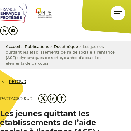
Aller
Aller
Aller
au
au
au
contenu
menu
pied
principal
principal
de
page
Accueil
>
Publications
>
Docuthèque
>
Les jeunes
quittant les établissements de l’aide sociale à l’enfance
(ASE) : dynamiques de sortie, durées d’accueil et
éléments de parcours
RETOUR
PARTAGER SUR
Les jeunes quittant les
établissements de l’aide