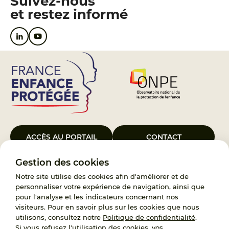
Suivez-nous
et restez informé
ACCÈS AU PORTAIL
CONTACT
Gestion des cookies
Le Groupement d’Intérêt Public France Enfance Protégée, créé le 5
janvier 2023, a pour objet d’assurer les missions de service public du
Notre site utilise des cookies afin d'améliorer et de
119, d’accompagnement des adoptants et de traitement des
personnaliser votre expérience de navigation, ainsi que
demandes d’accès aux origines personnelles. France Enfance
pour l'analyse et les indicateurs concernant nos
Protégée est également un observatoire et une ressource pour
visiteurs. Pour en savoir plus sur les cookies que nous
l’ensemble des professionnels, ainsi qu’un appui à l’élaboration de la
utilisons, consultez notre
Politique de confidentialité
.
politique publique à travers le soutien à l’activité des conseils
Si vous refusez l'utilisation des cookies, vos