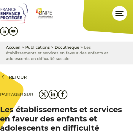
Aller
Aller
Aller
au
au
au
contenu
menu
pied
principal
principal
de
page
Accueil
>
Publications
>
Docuthèque
>
Les
établissements et services en faveur des enfants et
adolescents en difficulté sociale
RETOUR
PARTAGER SUR
Les établissements et services
en faveur des enfants et
adolescents en difficulté