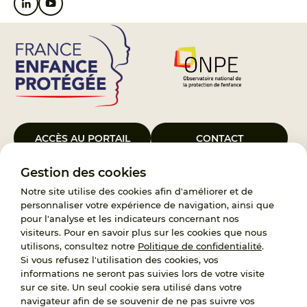
ACCÈS AU PORTAIL
CONTACT
Gestion des cookies
Le Groupement d’Intérêt Public France Enfance Protégée, créé le 5
janvier 2023, a pour objet d’assurer les missions de service public du
Notre site utilise des cookies afin d'améliorer et de
119, d’accompagnement des adoptants et de traitement des
personnaliser votre expérience de navigation, ainsi que
demandes d’accès aux origines personnelles. France Enfance
pour l'analyse et les indicateurs concernant nos
Protégée est également un observatoire et une ressource pour
visiteurs. Pour en savoir plus sur les cookies que nous
l’ensemble des professionnels, ainsi qu’un appui à l’élaboration de la
utilisons, consultez notre
Politique de confidentialité
.
politique publique à travers le soutien à l’activité des conseils
Si vous refusez l'utilisation des cookies, vos
nationaux.
informations ne seront pas suivies lors de votre visite
sur ce site. Un seul cookie sera utilisé dans votre
RECRUTEMENT
navigateur afin de se souvenir de ne pas suivre vos