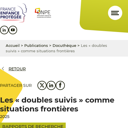
Aller
Aller
Aller
au
au
au
contenu
menu
pied
principal
principal
de
page
Accueil
>
Publications
>
Docuthèque
>
Les « doubles
suivis » comme situations frontières
RETOUR
PARTAGER SUR
Les « doubles suivis » comme
situations frontières
2025
RAPPORTS DE RECHERCHE