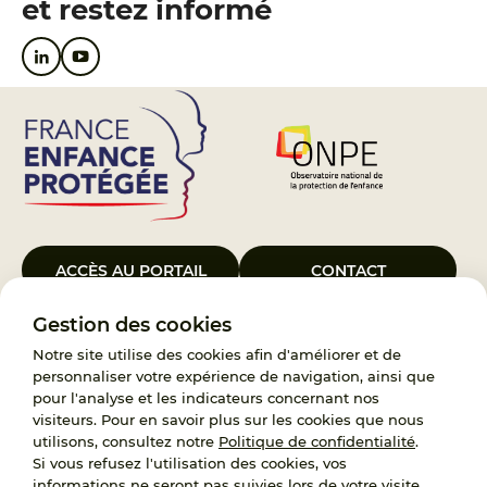
et restez informé
ACCÈS AU PORTAIL
CONTACT
Gestion des cookies
Le Groupement d’Intérêt Public France Enfance Protégée, créé le 5
janvier 2023, a pour objet d’assurer les missions de service public du
Notre site utilise des cookies afin d'améliorer et de
119, d’accompagnement des adoptants et de traitement des
personnaliser votre expérience de navigation, ainsi que
demandes d’accès aux origines personnelles. France Enfance
pour l'analyse et les indicateurs concernant nos
Protégée est également un observatoire et une ressource pour
visiteurs. Pour en savoir plus sur les cookies que nous
l’ensemble des professionnels, ainsi qu’un appui à l’élaboration de la
utilisons, consultez notre
Politique de confidentialité
.
politique publique à travers le soutien à l’activité des conseils
Si vous refusez l'utilisation des cookies, vos
nationaux.
informations ne seront pas suivies lors de votre visite