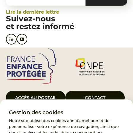
Lire la dernière lettre
Suivez-nous
et restez informé
ACCÈS AU PORTAIL
CONTACT
Gestion des cookies
Le Groupement d’Intérêt Public France Enfance Protégée, créé le 5
janvier 2023, a pour objet d’assurer les missions de service public du
Notre site utilise des cookies afin d'améliorer et de
119, d’accompagnement des adoptants et de traitement des
personnaliser votre expérience de navigation, ainsi que
demandes d’accès aux origines personnelles. France Enfance
pour l'analyse et les indicateurs concernant nos