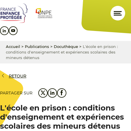
Aller
Aller
Aller
au
au
au
contenu
menu
pied
principal
principal
de
page
Accueil
>
Publications
>
Docuthèque
>
L'école en prison :
conditions d'enseignement et expériences scolaires des
mineurs détenus
RETOUR
PARTAGER SUR
L'école en prison : conditions
d'enseignement et expériences
scolaires des mineurs détenus