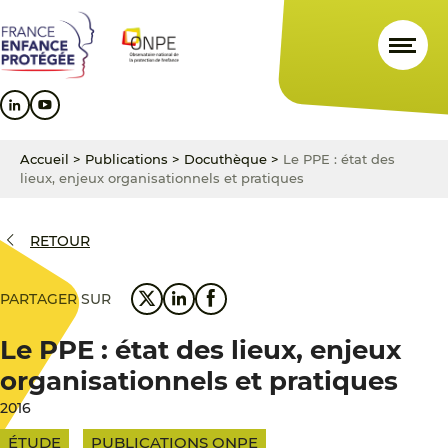
Aller
Aller
Aller
au
au
au
contenu
menu
pied
principal
principal
de
page
Accueil
>
Publications
>
Docuthèque
>
Le PPE : état des
lieux, enjeux organisationnels et pratiques
RETOUR
PARTAGER SUR
Le PPE : état des lieux, enjeux
organisationnels et pratiques
2016
ÉTUDE
PUBLICATIONS ONPE