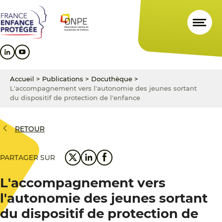
Aller
Aller
Aller
au
au
au
contenu
menu
pied
principal
principal
de
page
Accueil
>
Publications
>
Docuthèque
>
L'accompagnement vers l'autonomie des jeunes sortant
du dispositif de protection de l'enfance
RETOUR
PARTAGER SUR
L'accompagnement vers
l'autonomie des jeunes sortant
du dispositif de protection de