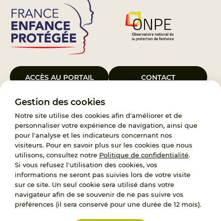
ACCÈS AU PORTAIL
CONTACT
Gestion des cookies
Le Groupement d’Intérêt Public France Enfance Protégée, créé le 5
janvier 2023, a pour objet d’assurer les missions de service public du
Notre site utilise des cookies afin d'améliorer et de
119, d’accompagnement des adoptants et de traitement des
personnaliser votre expérience de navigation, ainsi que
demandes d’accès aux origines personnelles. France Enfance
pour l'analyse et les indicateurs concernant nos
Protégée est également un observatoire et une ressource pour
visiteurs. Pour en savoir plus sur les cookies que nous
l’ensemble des professionnels, ainsi qu’un appui à l’élaboration de la
utilisons, consultez notre
Politique de confidentialité
.
politique publique à travers le soutien à l’activité des conseils
Si vous refusez l'utilisation des cookies, vos
nationaux.
informations ne seront pas suivies lors de votre visite
sur ce site. Un seul cookie sera utilisé dans votre
RECRUTEMENT
navigateur afin de se souvenir de ne pas suivre vos
préférences (il sera conservé pour une durée de 12 mois).