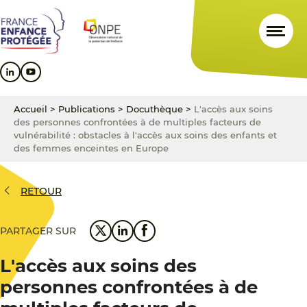
Aller
Aller
Aller
au
au
au
contenu
menu
pied
principal
principal
de
page
Accueil
>
Publications
>
Docuthèque
>
L'accès aux soins
des personnes confrontées à de multiples facteurs de
vulnérabilité : obstacles à l'accès aux soins des enfants et
des femmes enceintes en Europe
RETOUR
PARTAGER SUR
L'accès aux soins des
personnes confrontées à de