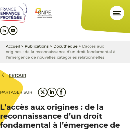
Aller
Aller
Aller
au
au
au
contenu
menu
pied
principal
principal
de
page
Accueil
>
Publications
>
Docuthèque
>
L’accès aux
origines : de la reconnaissance d’un droit fondamental à
l’émergence de nouvelles catégories relationnelles
RETOUR
PARTAGER SUR
L’accès aux origines : de la
reconnaissance d’un droit
fondamental à l’émergence de