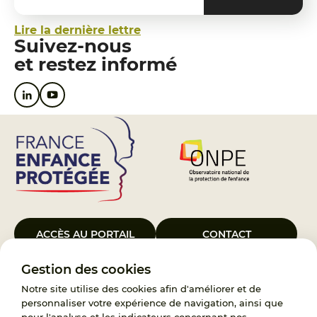
Lire la dernière lettre
Suivez-nous
et restez informé
ACCÈS AU PORTAIL
CONTACT
Gestion des cookies
Le Groupement d’Intérêt Public France Enfance Protégée, créé le 5
janvier 2023, a pour objet d’assurer les missions de service public du
Notre site utilise des cookies afin d'améliorer et de
119, d’accompagnement des adoptants et de traitement des
personnaliser votre expérience de navigation, ainsi que
demandes d’accès aux origines personnelles. France Enfance