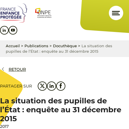
Aller
Aller
Aller
au
au
au
contenu
menu
pied
principal
principal
de
page
Accueil
>
Publications
>
Docuthèque
>
La situation des
pupilles de l’État : enquête au 31 décembre 2015
RETOUR
PARTAGER SUR
La situation des pupilles de
l’État : enquête au 31 décembre
2015
2017