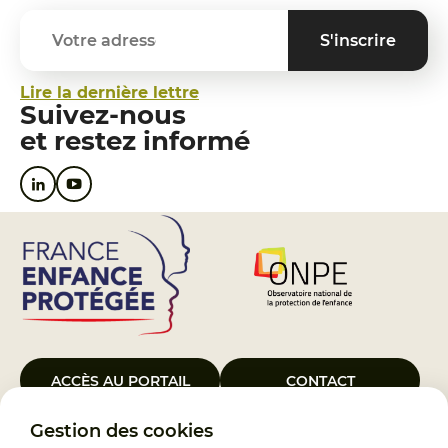
Lire la dernière lettre
Suivez-nous
et restez informé
ACCÈS AU PORTAIL
CONTACT
Gestion des cookies
Le Groupement d’Intérêt Public France Enfance Protégée, créé le 5