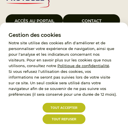
ACCÈS AU PORTAIL
CONTACT
Gestion des cookies
Le Groupement d’Intérêt Public France Enfance Protégée, créé le 5
janvier 2023, a pour objet d’assurer les missions de service public du
Notre site utilise des cookies afin d'améliorer et de
119, d’accompagnement des adoptants et de traitement des
personnaliser votre expérience de navigation, ainsi que
demandes d’accès aux origines personnelles. France Enfance
pour l'analyse et les indicateurs concernant nos
Protégée est également un observatoire et une ressource pour
visiteurs. Pour en savoir plus sur les cookies que nous
l’ensemble des professionnels, ainsi qu’un appui à l’élaboration de la
utilisons, consultez notre
Politique de confidentialité
.
politique publique à travers le soutien à l’activité des conseils
Si vous refusez l'utilisation des cookies, vos
nationaux.
informations ne seront pas suivies lors de votre visite
sur ce site. Un seul cookie sera utilisé dans votre
RECRUTEMENT
navigateur afin de se souvenir de ne pas suivre vos
préférences (il sera conservé pour une durée de 12 mois).
L’État, les Départements et les Associations au
TOUT ACCEPTER
service de la prévention et de la protection de
l’enfance.
TOUT REFUSER
Accessibilité :
Politique de
Mentions