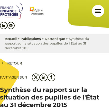
Aller
Aller
Aller
au
au
au
contenu
menu
pied
principal
principal
de
page
Accueil
>
Publications
>
Docuthèque
>
Synthèse du
rapport sur la situation des pupilles de l'État au 31
décembre 2015
RETOUR
PARTAGER SUR
Synthèse du rapport sur la
situation des pupilles de l'État
au 31 décembre 2015