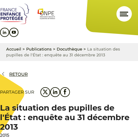
Aller
Aller
Aller
au
au
au
contenu
menu
pied
principal
principal
de
page
Accueil
>
Publications
>
Docuthèque
>
La situation des
pupilles de l'État : enquête au 31 décembre 2013
RETOUR
PARTAGER SUR
La situation des pupilles de
l'État : enquête au 31 décembre
2013
2015