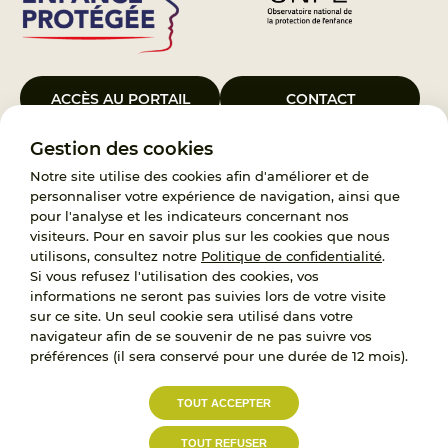
ACCÈS AU PORTAIL
CONTACT
Gestion des cookies
Le Groupement d’Intérêt Public France Enfance Protégée, créé le 5
janvier 2023, a pour objet d’assurer les missions de service public du
Notre site utilise des cookies afin d'améliorer et de
119, d’accompagnement des adoptants et de traitement des
personnaliser votre expérience de navigation, ainsi que
demandes d’accès aux origines personnelles. France Enfance
pour l'analyse et les indicateurs concernant nos
Protégée est également un observatoire et une ressource pour
visiteurs. Pour en savoir plus sur les cookies que nous
l’ensemble des professionnels, ainsi qu’un appui à l’élaboration de la
utilisons, consultez notre
Politique de confidentialité
.
politique publique à travers le soutien à l’activité des conseils
Si vous refusez l'utilisation des cookies, vos
nationaux.
informations ne seront pas suivies lors de votre visite
sur ce site. Un seul cookie sera utilisé dans votre
RECRUTEMENT
navigateur afin de se souvenir de ne pas suivre vos
préférences (il sera conservé pour une durée de 12 mois).
L’État, les Départements et les Associations au
TOUT ACCEPTER
service de la prévention et de la protection de
l’enfance.
TOUT REFUSER