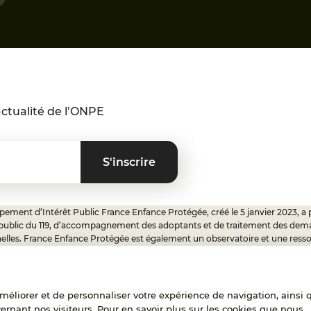
ctualité de l’ONPE
ement d’Intérêt Public France Enfance Protégée, créé le 5 janvier 2023, a 
 public du 119, d’accompagnement des adoptants et de traitement des dem
elles. France Enfance Protégée est également un observatoire et une ress
onnels, ainsi qu’un appui à l’élaboration de la politique publique à travers le 
ux.
'améliorer et de personnaliser votre expérience de navigation, ainsi 
cernant nos visiteurs. Pour en savoir plus sur les cookies que nous