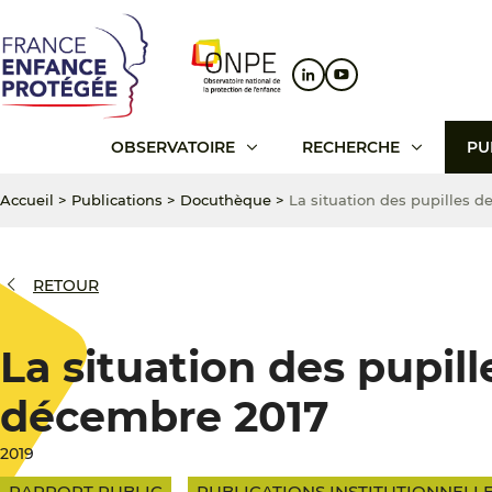
Aller
Aller
Aller
au
au
au
contenu
menu
pied
principal
principal
de
page
OBSERVATOIRE
RECHERCHE
PU
Accueil
>
Publications
>
Docuthèque
>
La situation des pupilles d
RETOUR
La situation des pupill
décembre 2017
2019
RAPPORT PUBLIC
PUBLICATIONS INSTITUTIONNELL