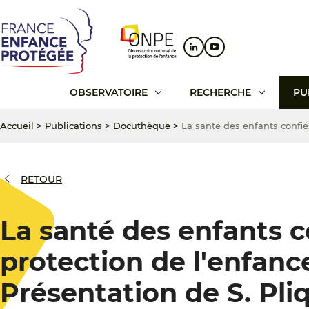
Aller
Aller
Aller
au
au
au
contenu
menu
pied
principal
principal
de
page
OBSERVATOIRE
RECHERCHE
PU
Accueil
>
Publications
>
Docuthèque
>
La santé des enfants confiés
RETOUR
La santé des enfants c
protection de l'enfance 
Présentation de S. Pli