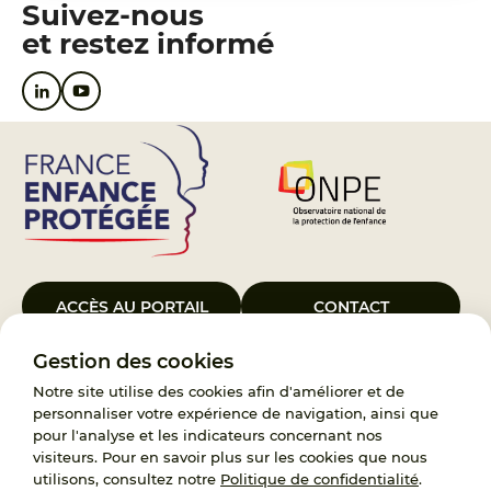
Suivez-nous
et restez informé
ACCÈS AU PORTAIL
CONTACT
Gestion des cookies
Le Groupement d’Intérêt Public France Enfance Protégée, créé le 5
janvier 2023, a pour objet d’assurer les missions de service public du
Notre site utilise des cookies afin d'améliorer et de
119, d’accompagnement des adoptants et de traitement des
personnaliser votre expérience de navigation, ainsi que
demandes d’accès aux origines personnelles. France Enfance
pour l'analyse et les indicateurs concernant nos
Protégée est également un observatoire et une ressource pour
visiteurs. Pour en savoir plus sur les cookies que nous
l’ensemble des professionnels, ainsi qu’un appui à l’élaboration de la
utilisons, consultez notre
Politique de confidentialité
.
politique publique à travers le soutien à l’activité des conseils