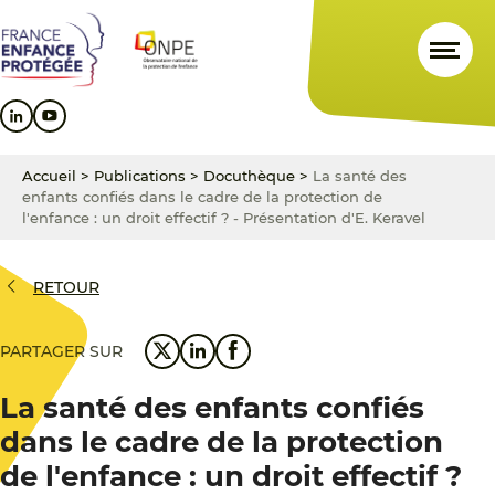
Aller
Aller
Aller
au
au
au
contenu
menu
pied
principal
principal
de
page
Accueil
>
Publications
>
Docuthèque
>
La santé des
enfants confiés dans le cadre de la protection de
l'enfance : un droit effectif ? - Présentation d'E. Keravel
RETOUR
PARTAGER SUR
La santé des enfants confiés
dans le cadre de la protection
de l'enfance : un droit effectif ?