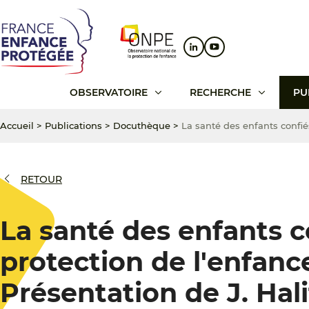
Aller
Aller
Aller
au
au
au
contenu
menu
pied
principal
principal
de
page
OBSERVATOIRE
RECHERCHE
PU
Accueil
>
Publications
>
Docuthèque
>
La santé des enfants confiés
RETOUR
La santé des enfants c
protection de l'enfance 
Présentation de J. Hali