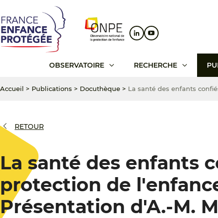
Aller
Aller
Aller
au
au
au
contenu
menu
pied
principal
principal
de
page
OBSERVATOIRE
RECHERCHE
PU
Accueil
>
Publications
>
Docuthèque
>
La santé des enfants confiés
RETOUR
La santé des enfants c
protection de l'enfance 
Présentation d'A.-M. M