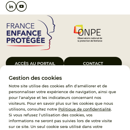
ACCÈS AU PORTAIL
CONTACT
Gestion des cookies
Le Groupement d’Intérêt Public France Enfance Protégée, créé le 5
janvier 2023, a pour objet d’assurer les missions de service public du
Notre site utilise des cookies afin d'améliorer et de
119, d’accompagnement des adoptants et de traitement des
personnaliser votre expérience de navigation, ainsi que
demandes d’accès aux origines personnelles. France Enfance
pour l'analyse et les indicateurs concernant nos
Protégée est également un observatoire et une ressource pour
visiteurs. Pour en savoir plus sur les cookies que nous
l’ensemble des professionnels, ainsi qu’un appui à l’élaboration de la
utilisons, consultez notre
Politique de confidentialité
.
politique publique à travers le soutien à l’activité des conseils
Si vous refusez l'utilisation des cookies, vos
nationaux.
informations ne seront pas suivies lors de votre visite
sur ce site. Un seul cookie sera utilisé dans votre