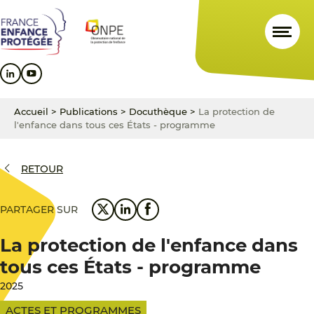
Aller
Aller
Aller
au
au
au
contenu
menu
pied
principal
principal
de
page
Accueil
>
Publications
>
Docuthèque
>
La protection de
l'enfance dans tous ces États - programme
RETOUR
PARTAGER SUR
La protection de l'enfance dans
tous ces États - programme
2025
ACTES ET PROGRAMMES