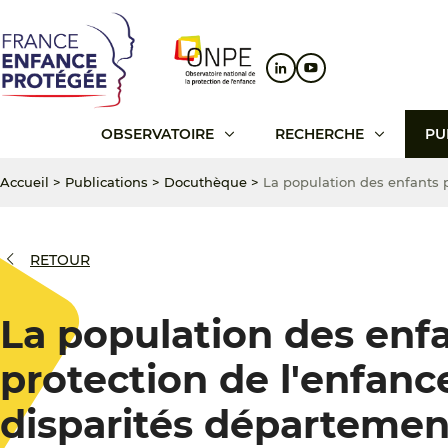
Aller
Aller
Aller
au
au
au
contenu
menu
pied
principal
principal
de
page
OBSERVATOIRE
RECHERCHE
PU
Accueil
>
Publications
>
Docuthèque
>
La population des enfants p
RETOUR
La population des enfa
protection de l'enfanc
disparités départemen