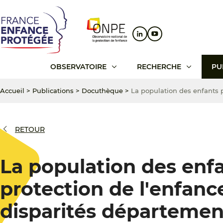
Aller
Aller
Aller
au
au
au
contenu
menu
pied
principal
principal
de
page
OBSERVATOIRE
RECHERCHE
PU
Accueil
>
Publications
>
Docuthèque
>
La population des enfants p
RETOUR
La population des enfa
protection de l'enfanc
disparités départemen