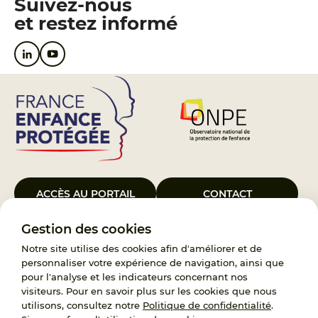
Suivez-nous
et restez informé
ACCÈS AU PORTAIL
CONTACT
Gestion des cookies
Le Groupement d’Intérêt Public France Enfance Protégée, créé le 5
janvier 2023, a pour objet d’assurer les missions de service public du
Notre site utilise des cookies afin d'améliorer et de
119, d’accompagnement des adoptants et de traitement des
personnaliser votre expérience de navigation, ainsi que
demandes d’accès aux origines personnelles. France Enfance
pour l'analyse et les indicateurs concernant nos
Protégée est également un observatoire et une ressource pour
visiteurs. Pour en savoir plus sur les cookies que nous
l’ensemble des professionnels, ainsi qu’un appui à l’élaboration de la
utilisons, consultez notre
Politique de confidentialité
.
politique publique à travers le soutien à l’activité des conseils