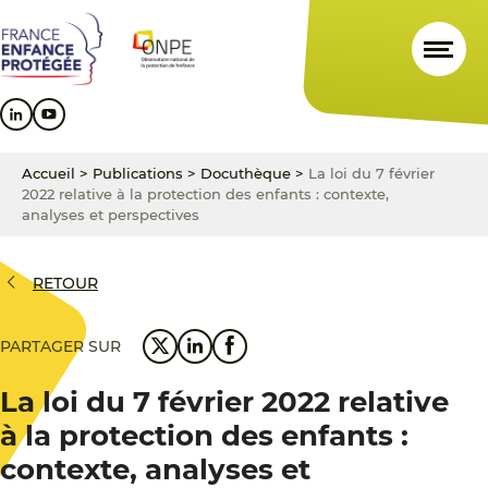
Aller
Aller
Aller
au
au
au
contenu
menu
pied
principal
principal
de
page
Accueil
>
Publications
>
Docuthèque
>
La loi du 7 février
2022 relative à la protection des enfants : contexte,
analyses et perspectives
RETOUR
PARTAGER SUR
La loi du 7 février 2022 relative
à la protection des enfants :
contexte, analyses et