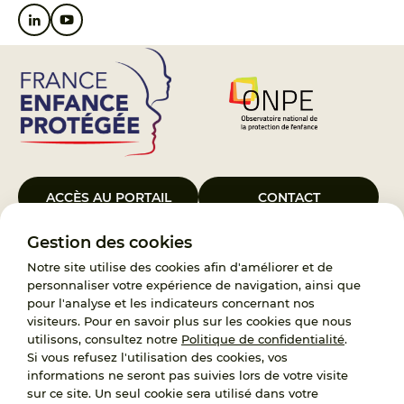
ACCÈS AU PORTAIL
CONTACT
Gestion des cookies
Le Groupement d’Intérêt Public France Enfance Protégée, créé le 5
janvier 2023, a pour objet d’assurer les missions de service public du
Notre site utilise des cookies afin d'améliorer et de
119, d’accompagnement des adoptants et de traitement des
personnaliser votre expérience de navigation, ainsi que
demandes d’accès aux origines personnelles. France Enfance
pour l'analyse et les indicateurs concernant nos
Protégée est également un observatoire et une ressource pour
visiteurs. Pour en savoir plus sur les cookies que nous
l’ensemble des professionnels, ainsi qu’un appui à l’élaboration de la
utilisons, consultez notre
Politique de confidentialité
.
politique publique à travers le soutien à l’activité des conseils
Si vous refusez l'utilisation des cookies, vos
nationaux.
informations ne seront pas suivies lors de votre visite
sur ce site. Un seul cookie sera utilisé dans votre