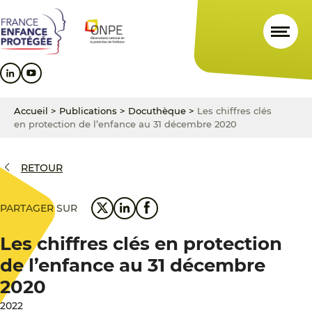
Aller
Aller
Aller
au
au
au
contenu
menu
pied
principal
principal
de
page
Accueil
>
Publications
>
Docuthèque
>
Les chiffres clés
en protection de l’enfance au 31 décembre 2020
RETOUR
PARTAGER SUR
Les chiffres clés en protection
de l’enfance au 31 décembre
2020
2022