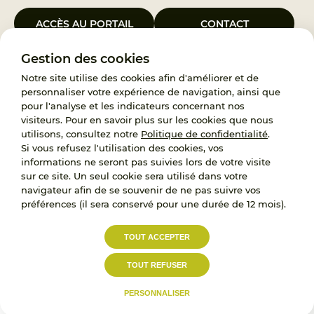
ACCÈS AU PORTAIL
CONTACT
Gestion des cookies
Le Groupement d’Intérêt Public France Enfance Protégée, créé le 5
janvier 2023, a pour objet d’assurer les missions de service public du
Notre site utilise des cookies afin d'améliorer et de
119, d’accompagnement des adoptants et de traitement des
personnaliser votre expérience de navigation, ainsi que
demandes d’accès aux origines personnelles. France Enfance
pour l'analyse et les indicateurs concernant nos
Protégée est également un observatoire et une ressource pour
visiteurs. Pour en savoir plus sur les cookies que nous
l’ensemble des professionnels, ainsi qu’un appui à l’élaboration de la
utilisons, consultez notre
Politique de confidentialité
.
politique publique à travers le soutien à l’activité des conseils
Si vous refusez l'utilisation des cookies, vos
nationaux.
informations ne seront pas suivies lors de votre visite
sur ce site. Un seul cookie sera utilisé dans votre
RECRUTEMENT
navigateur afin de se souvenir de ne pas suivre vos
préférences (il sera conservé pour une durée de 12 mois).
L’État, les Départements et les Associations au
TOUT ACCEPTER
service de la prévention et de la protection de
l’enfance.
TOUT REFUSER
Accessibilité :
Politique de
Mentions
partiellement conforme
confidentialité
légales
PERSONNALISER
© 2023
Proximit