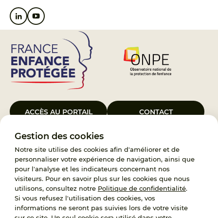
ACCÈS AU PORTAIL
CONTACT
Gestion des cookies
Le Groupement d’Intérêt Public France Enfance Protégée, créé le 5
janvier 2023, a pour objet d’assurer les missions de service public du
Notre site utilise des cookies afin d'améliorer et de
119, d’accompagnement des adoptants et de traitement des
personnaliser votre expérience de navigation, ainsi que
demandes d’accès aux origines personnelles. France Enfance
pour l'analyse et les indicateurs concernant nos
Protégée est également un observatoire et une ressource pour
visiteurs. Pour en savoir plus sur les cookies que nous
l’ensemble des professionnels, ainsi qu’un appui à l’élaboration de la
utilisons, consultez notre
Politique de confidentialité
.
politique publique à travers le soutien à l’activité des conseils
Si vous refusez l'utilisation des cookies, vos
nationaux.
informations ne seront pas suivies lors de votre visite
sur ce site. Un seul cookie sera utilisé dans votre