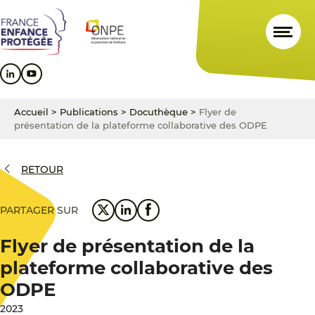
Aller
Aller
Aller
au
au
au
contenu
menu
pied
principal
principal
de
page
Accueil
>
Publications
>
Docuthèque
>
Flyer de
présentation de la plateforme collaborative des ODPE
RETOUR
PARTAGER SUR
Flyer de présentation de la
plateforme collaborative des
ODPE
2023