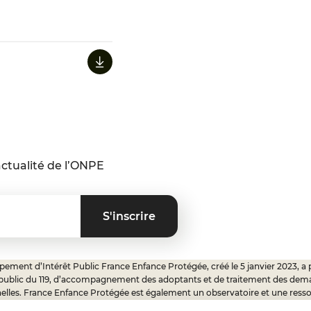
ctualité de l’ONPE
ement d’Intérêt Public France Enfance Protégée, créé le 5 janvier 2023, a 
 public du 119, d’accompagnement des adoptants et de traitement des dem
elles. France Enfance Protégée est également un observatoire et une ress
onnels, ainsi qu’un appui à l’élaboration de la politique publique à travers le 