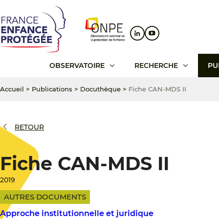
Aller
Aller
Aller
au
au
au
contenu
menu
pied
principal
principal
de
page
OBSERVATOIRE
RECHERCHE
PU
Accueil
>
Publications
>
Docuthèque
>
Fiche CAN-MDS II
RETOUR
Fiche CAN-MDS II
2019
AUTRES DOCUMENTS
Approche institutionnelle et juridique