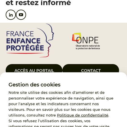
et restez informé
ACCÈS AU PORTAIL
CONTACT
Gestion des cookies
Le Groupement d’Intérêt Public France Enfance Protégée, créé le 5
janvier 2023, a pour objet d’assurer les missions de service public du
Notre site utilise des cookies afin d'améliorer et de
119, d’accompagnement des adoptants et de traitement des
personnaliser votre expérience de navigation, ainsi que
demandes d’accès aux origines personnelles. France Enfance
pour l'analyse et les indicateurs concernant nos
Protégée est également un observatoire et une ressource pour
visiteurs. Pour en savoir plus sur les cookies que nous
l’ensemble des professionnels, ainsi qu’un appui à l’élaboration de la
utilisons, consultez notre
Politique de confidentialité
.
politique publique à travers le soutien à l’activité des conseils
Si vous refusez l'utilisation des cookies, vos
nationaux.
informations ne seront pas suivies lors de votre visite