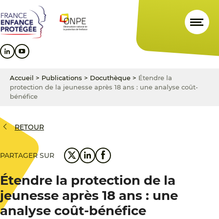
Aller
Aller
Aller
au
au
au
contenu
menu
pied
principal
principal
de
page
Accueil
>
Publications
>
Docuthèque
>
Étendre la
protection de la jeunesse après 18 ans : une analyse coût-
bénéfice
RETOUR
PARTAGER SUR
Étendre la protection de la
jeunesse après 18 ans : une
analyse coût-bénéfice