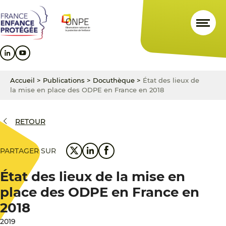
Aller
Aller
Aller
au
au
au
contenu
menu
pied
principal
principal
de
page
Accueil
>
Publications
>
Docuthèque
>
État des lieux de
la mise en place des ODPE en France en 2018
RETOUR
PARTAGER SUR
État des lieux de la mise en
place des ODPE en France en
2018
2019