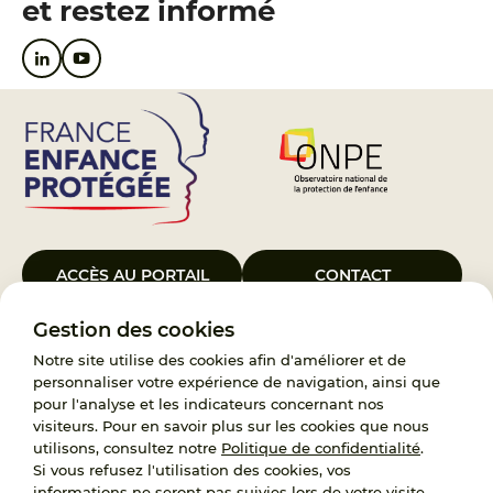
et restez informé
ACCÈS AU PORTAIL
CONTACT
Gestion des cookies
Le Groupement d’Intérêt Public France Enfance Protégée, créé le 5
janvier 2023, a pour objet d’assurer les missions de service public du
Notre site utilise des cookies afin d'améliorer et de
119, d’accompagnement des adoptants et de traitement des
personnaliser votre expérience de navigation, ainsi que
demandes d’accès aux origines personnelles. France Enfance
pour l'analyse et les indicateurs concernant nos
Protégée est également un observatoire et une ressource pour
visiteurs. Pour en savoir plus sur les cookies que nous
l’ensemble des professionnels, ainsi qu’un appui à l’élaboration de la
utilisons, consultez notre
Politique de confidentialité
.
politique publique à travers le soutien à l’activité des conseils
Si vous refusez l'utilisation des cookies, vos
nationaux.
informations ne seront pas suivies lors de votre visite