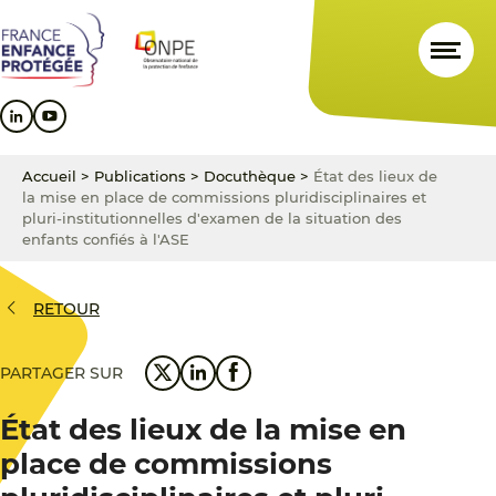
Aller
Aller
Aller
au
au
au
contenu
menu
pied
principal
principal
de
page
Accueil
>
Publications
>
Docuthèque
>
État des lieux de
la mise en place de commissions pluridisciplinaires et
pluri-institutionnelles d'examen de la situation des
enfants confiés à l'ASE
RETOUR
PARTAGER SUR
État des lieux de la mise en
place de commissions