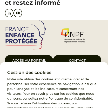
et restez informé
ACCÈS AU PORTAIL
CONTACT
Gestion des cookies
Le Groupement d’Intérêt Public France Enfance Protégée, créé le 5
janvier 2023, a pour objet d’assurer les missions de service public du
Notre site utilise des cookies afin d'améliorer et de
119, d’accompagnement des adoptants et de traitement des
personnaliser votre expérience de navigation, ainsi que
demandes d’accès aux origines personnelles. France Enfance
pour l'analyse et les indicateurs concernant nos
Protégée est également un observatoire et une ressource pour
visiteurs. Pour en savoir plus sur les cookies que nous
l’ensemble des professionnels, ainsi qu’un appui à l’élaboration de la
utilisons, consultez notre
Politique de confidentialité
.
politique publique à travers le soutien à l’activité des conseils
Si vous refusez l'utilisation des cookies, vos
nationaux.