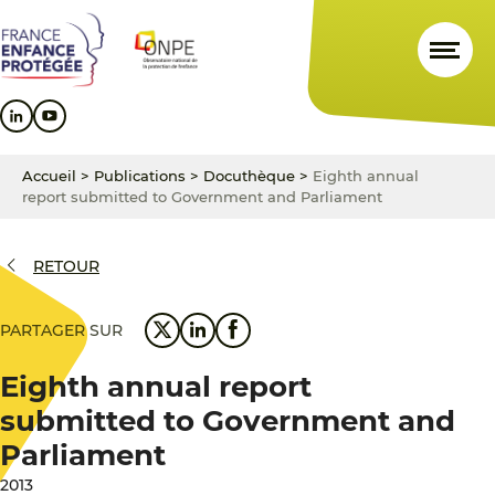
Aller
Aller
Aller
au
au
au
contenu
menu
pied
principal
principal
de
page
Accueil
>
Publications
>
Docuthèque
>
Eighth annual
report submitted to Government and Parliament
RETOUR
PARTAGER SUR
Eighth annual report
submitted to Government and
Parliament
2013