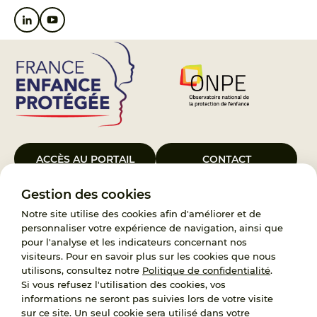
ACCÈS AU PORTAIL
CONTACT
Gestion des cookies
Le Groupement d’Intérêt Public France Enfance Protégée, créé le 5
janvier 2023, a pour objet d’assurer les missions de service public du
Notre site utilise des cookies afin d'améliorer et de
119, d’accompagnement des adoptants et de traitement des
personnaliser votre expérience de navigation, ainsi que
demandes d’accès aux origines personnelles. France Enfance
pour l'analyse et les indicateurs concernant nos
Protégée est également un observatoire et une ressource pour
visiteurs. Pour en savoir plus sur les cookies que nous
l’ensemble des professionnels, ainsi qu’un appui à l’élaboration de la
utilisons, consultez notre
Politique de confidentialité
.
politique publique à travers le soutien à l’activité des conseils
Si vous refusez l'utilisation des cookies, vos
nationaux.
informations ne seront pas suivies lors de votre visite
sur ce site. Un seul cookie sera utilisé dans votre