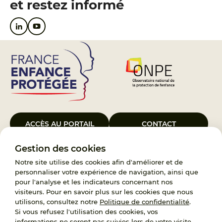
et restez informé
ACCÈS AU PORTAIL
CONTACT
Gestion des cookies
Le Groupement d’Intérêt Public France Enfance Protégée, créé le 5
janvier 2023, a pour objet d’assurer les missions de service public du
Notre site utilise des cookies afin d'améliorer et de
119, d’accompagnement des adoptants et de traitement des
personnaliser votre expérience de navigation, ainsi que
demandes d’accès aux origines personnelles. France Enfance
pour l'analyse et les indicateurs concernant nos
Protégée est également un observatoire et une ressource pour
visiteurs. Pour en savoir plus sur les cookies que nous
l’ensemble des professionnels, ainsi qu’un appui à l’élaboration de la
utilisons, consultez notre
Politique de confidentialité
.
politique publique à travers le soutien à l’activité des conseils
Si vous refusez l'utilisation des cookies, vos
nationaux.
informations ne seront pas suivies lors de votre visite