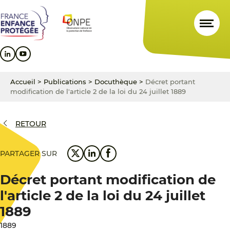
Aller
Aller
Aller
au
au
au
contenu
menu
pied
principal
principal
de
page
Accueil
>
Publications
>
Docuthèque
>
Décret portant
modification de l'article 2 de la loi du 24 juillet 1889
RETOUR
PARTAGER SUR
Décret portant modification de
l'article 2 de la loi du 24 juillet
1889
1889