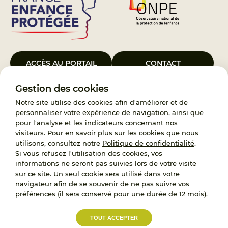
ACCÈS AU PORTAIL
CONTACT
Gestion des cookies
Le Groupement d’Intérêt Public France Enfance Protégée, créé le 5
janvier 2023, a pour objet d’assurer les missions de service public du
Notre site utilise des cookies afin d'améliorer et de
119, d’accompagnement des adoptants et de traitement des
personnaliser votre expérience de navigation, ainsi que
demandes d’accès aux origines personnelles. France Enfance
pour l'analyse et les indicateurs concernant nos
Protégée est également un observatoire et une ressource pour
visiteurs. Pour en savoir plus sur les cookies que nous
l’ensemble des professionnels, ainsi qu’un appui à l’élaboration de la
utilisons, consultez notre
Politique de confidentialité
.
politique publique à travers le soutien à l’activité des conseils
Si vous refusez l'utilisation des cookies, vos
nationaux.
informations ne seront pas suivies lors de votre visite
sur ce site. Un seul cookie sera utilisé dans votre
RECRUTEMENT
navigateur afin de se souvenir de ne pas suivre vos
préférences (il sera conservé pour une durée de 12 mois).
L’État, les Départements et les Associations au
TOUT ACCEPTER
service de la prévention et de la protection de