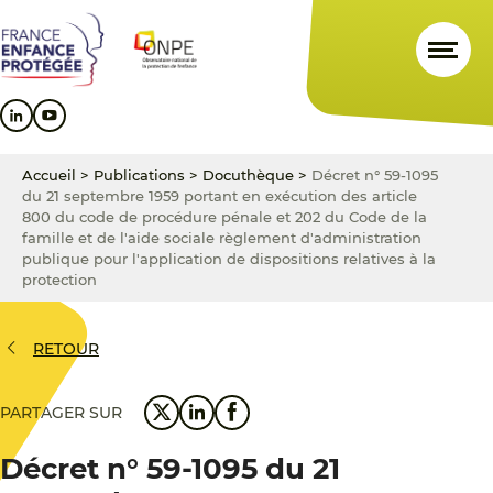
Aller
Aller
Aller
au
au
au
contenu
menu
pied
principal
principal
de
page
Accueil
>
Publications
>
Docuthèque
>
Décret n° 59-1095
du 21 septembre 1959 portant en exécution des article
800 du code de procédure pénale et 202 du Code de la
famille et de l'aide sociale règlement d'administration
publique pour l'application de dispositions relatives à la
protection
RETOUR
PARTAGER SUR
Décret n° 59-1095 du 21