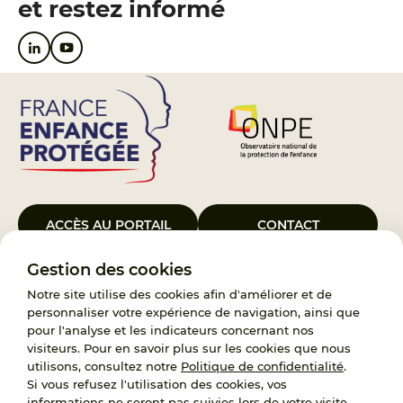
et restez informé
ACCÈS AU PORTAIL
CONTACT
Gestion des cookies
Le Groupement d’Intérêt Public France Enfance Protégée, créé le 5
janvier 2023, a pour objet d’assurer les missions de service public du
Notre site utilise des cookies afin d'améliorer et de
119, d’accompagnement des adoptants et de traitement des
personnaliser votre expérience de navigation, ainsi que
demandes d’accès aux origines personnelles. France Enfance
pour l'analyse et les indicateurs concernant nos
Protégée est également un observatoire et une ressource pour
visiteurs. Pour en savoir plus sur les cookies que nous
l’ensemble des professionnels, ainsi qu’un appui à l’élaboration de la
utilisons, consultez notre
Politique de confidentialité
.
politique publique à travers le soutien à l’activité des conseils
Si vous refusez l'utilisation des cookies, vos
nationaux.
informations ne seront pas suivies lors de votre visite