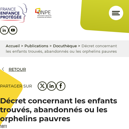
Aller
Aller
Aller
au
au
au
contenu
menu
pied
principal
principal
de
page
Accueil
>
Publications
>
Docuthèque
>
Décret concernant
les enfants trouvés, abandonnés ou les orphelins pauvres
RETOUR
PARTAGER SUR
Décret concernant les enfants
trouvés, abandonnés ou les
orphelins pauvres
1811