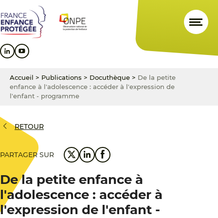
Aller
Aller
Aller
au
au
au
contenu
menu
pied
principal
principal
de
page
Accueil
>
Publications
>
Docuthèque
>
De la petite
enfance à l'adolescence : accéder à l'expression de
l'enfant - programme
RETOUR
PARTAGER SUR
De la petite enfance à
l'adolescence : accéder à
l'expression de l'enfant -