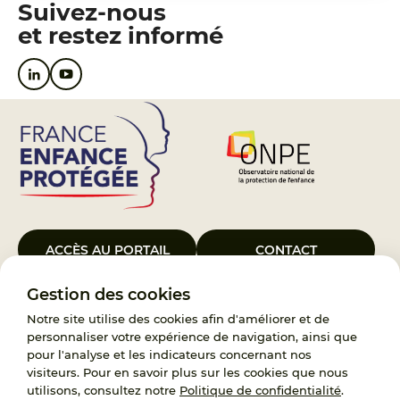
Suivez-nous
et restez informé
ACCÈS AU PORTAIL
CONTACT
Gestion des cookies
Le Groupement d’Intérêt Public France Enfance Protégée, créé le 5
janvier 2023, a pour objet d’assurer les missions de service public du
Notre site utilise des cookies afin d'améliorer et de
119, d’accompagnement des adoptants et de traitement des
personnaliser votre expérience de navigation, ainsi que
demandes d’accès aux origines personnelles. France Enfance
pour l'analyse et les indicateurs concernant nos
Protégée est également un observatoire et une ressource pour
visiteurs. Pour en savoir plus sur les cookies que nous
l’ensemble des professionnels, ainsi qu’un appui à l’élaboration de la
utilisons, consultez notre
Politique de confidentialité
.
politique publique à travers le soutien à l’activité des conseils