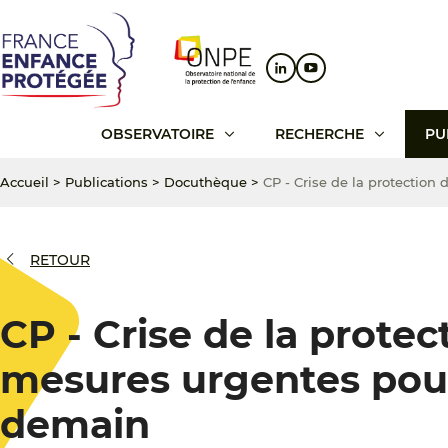
Aller
Aller
Aller
au
au
au
contenu
menu
pied
principal
principal
de
page
OBSERVATOIRE
RECHERCHE
PU
Accueil
>
Publications
>
Docuthèque
>
CP - Crise de la protection
RETOUR
CP - Crise de la protec
mesures urgentes pour
demain