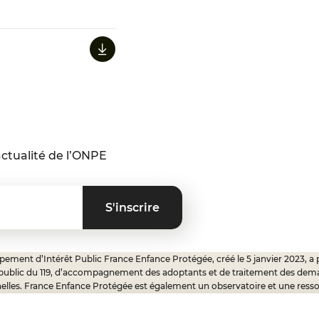
ctualité de l’ONPE
ement d’Intérêt Public France Enfance Protégée, créé le 5 janvier 2023, a 
 public du 119, d’accompagnement des adoptants et de traitement des dem
elles. France Enfance Protégée est également un observatoire et une ress
onnels, ainsi qu’un appui à l’élaboration de la politique publique à travers le 
ux.