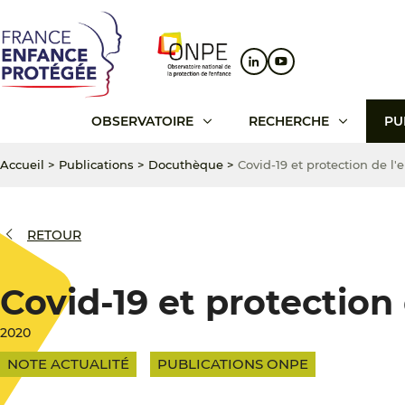
Aller
Aller
Aller
au
au
au
contenu
menu
pied
principal
principal
de
page
OBSERVATOIRE
RECHERCHE
PU
Accueil
>
Publications
>
Docuthèque
>
Covid-19 et protection de l
RETOUR
Covid-19 et protection
2020
NOTE ACTUALITÉ
PUBLICATIONS ONPE