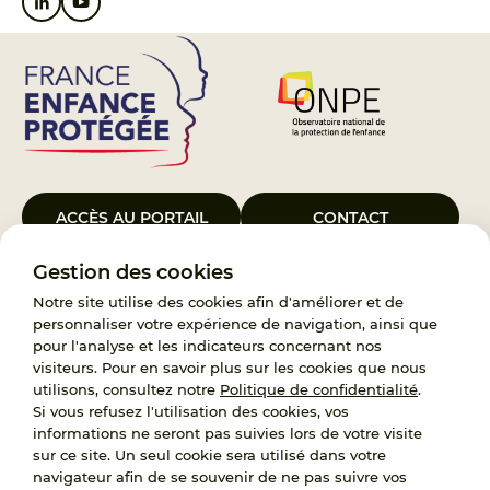
ACCÈS AU PORTAIL
CONTACT
Gestion des cookies
Le Groupement d’Intérêt Public France Enfance Protégée, créé le 5
janvier 2023, a pour objet d’assurer les missions de service public du
Notre site utilise des cookies afin d'améliorer et de
119, d’accompagnement des adoptants et de traitement des
personnaliser votre expérience de navigation, ainsi que
demandes d’accès aux origines personnelles. France Enfance
pour l'analyse et les indicateurs concernant nos
Protégée est également un observatoire et une ressource pour
visiteurs. Pour en savoir plus sur les cookies que nous
l’ensemble des professionnels, ainsi qu’un appui à l’élaboration de la
utilisons, consultez notre
Politique de confidentialité
.
politique publique à travers le soutien à l’activité des conseils
Si vous refusez l'utilisation des cookies, vos
nationaux.
informations ne seront pas suivies lors de votre visite
sur ce site. Un seul cookie sera utilisé dans votre
RECRUTEMENT
navigateur afin de se souvenir de ne pas suivre vos