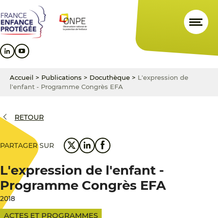
Aller
Aller
Aller
au
au
au
contenu
menu
pied
principal
principal
de
page
Accueil
>
Publications
>
Docuthèque
>
L'expression de
l'enfant - Programme Congrès EFA
RETOUR
PARTAGER SUR
L'expression de l'enfant -
Programme Congrès EFA
2018
ACTES ET PROGRAMMES