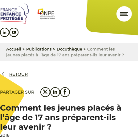
Aller
Aller
Aller
au
au
au
contenu
menu
pied
principal
principal
de
page
Accueil
>
Publications
>
Docuthèque
>
Comment les
jeunes placés à l’âge de 17 ans préparent-ils leur avenir ?
RETOUR
PARTAGER SUR
Comment les jeunes placés à
l’âge de 17 ans préparent-ils
leur avenir ?
2016