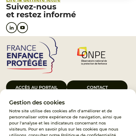
Suivez-nous
et restez informé
ACCÈS AU PORTAIL
CONTACT
Gestion des cookies
Le Groupement d’Intérêt Public France Enfance Protégée, créé le 5
janvier 2023, a pour objet d’assurer les missions de service public du
Notre site utilise des cookies afin d'améliorer et de
119, d’accompagnement des adoptants et de traitement des
personnaliser votre expérience de navigation, ainsi que
demandes d’accès aux origines personnelles. France Enfance
pour l'analyse et les indicateurs concernant nos
Protégée est également un observatoire et une ressource pour
visiteurs. Pour en savoir plus sur les cookies que nous
l’ensemble des professionnels, ainsi qu’un appui à l’élaboration de la
utilisons, consultez notre
Politique de confidentialité
.