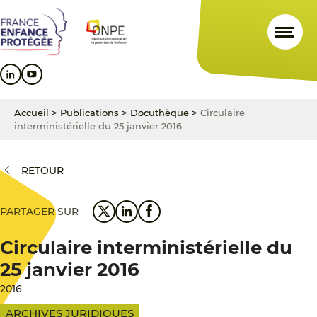
Aller
Aller
Aller
au
au
au
contenu
menu
pied
principal
principal
de
page
Accueil
>
Publications
>
Docuthèque
>
Circulaire
interministérielle du 25 janvier 2016
RETOUR
PARTAGER SUR
Circulaire interministérielle du
25 janvier 2016
2016
ARCHIVES JURIDIQUES