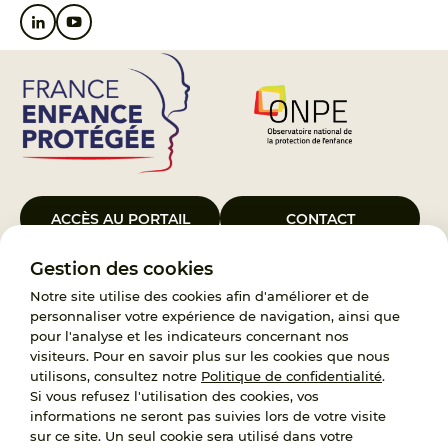
ACCÈS AU PORTAIL
CONTACT
Gestion des cookies
Le Groupement d’Intérêt Public France Enfance Protégée, créé le 5
janvier 2023, a pour objet d’assurer les missions de service public du
Notre site utilise des cookies afin d'améliorer et de
119, d’accompagnement des adoptants et de traitement des
personnaliser votre expérience de navigation, ainsi que
demandes d’accès aux origines personnelles. France Enfance
pour l'analyse et les indicateurs concernant nos
Protégée est également un observatoire et une ressource pour
visiteurs. Pour en savoir plus sur les cookies que nous
l’ensemble des professionnels, ainsi qu’un appui à l’élaboration de la
utilisons, consultez notre
Politique de confidentialité
.
politique publique à travers le soutien à l’activité des conseils
Si vous refusez l'utilisation des cookies, vos
nationaux.
informations ne seront pas suivies lors de votre visite
sur ce site. Un seul cookie sera utilisé dans votre