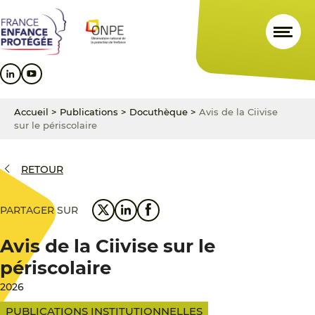
Aller
Aller
Aller
au
au
au
contenu
menu
pied
principal
principal
de
page
Accueil
>
Publications
>
Docuthèque
>
Avis de la Ciivise
sur le périscolaire
RETOUR
PARTAGER SUR
Avis de la Ciivise sur le
périscolaire
2026
PUBLICATIONS INSTITUTIONNELLES