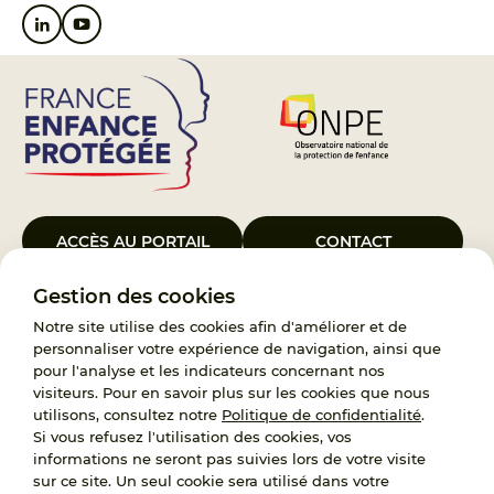
ACCÈS AU PORTAIL
CONTACT
Gestion des cookies
Le Groupement d’Intérêt Public France Enfance Protégée, créé le 5
janvier 2023, a pour objet d’assurer les missions de service public du
Notre site utilise des cookies afin d'améliorer et de
119, d’accompagnement des adoptants et de traitement des
personnaliser votre expérience de navigation, ainsi que
demandes d’accès aux origines personnelles. France Enfance
pour l'analyse et les indicateurs concernant nos
Protégée est également un observatoire et une ressource pour
visiteurs. Pour en savoir plus sur les cookies que nous
l’ensemble des professionnels, ainsi qu’un appui à l’élaboration de la
utilisons, consultez notre
Politique de confidentialité
.
politique publique à travers le soutien à l’activité des conseils
Si vous refusez l'utilisation des cookies, vos
nationaux.
informations ne seront pas suivies lors de votre visite
sur ce site. Un seul cookie sera utilisé dans votre