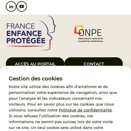
ACCÈS AU PORTAIL
CONTACT
Gestion des cookies
Le Groupement d’Intérêt Public France Enfance Protégée, créé le 5
janvier 2023, a pour objet d’assurer les missions de service public du
Notre site utilise des cookies afin d'améliorer et de
119, d’accompagnement des adoptants et de traitement des
personnaliser votre expérience de navigation, ainsi que
demandes d’accès aux origines personnelles. France Enfance
pour l'analyse et les indicateurs concernant nos
Protégée est également un observatoire et une ressource pour
visiteurs. Pour en savoir plus sur les cookies que nous
l’ensemble des professionnels, ainsi qu’un appui à l’élaboration de la
utilisons, consultez notre
Politique de confidentialité
.
politique publique à travers le soutien à l’activité des conseils
Si vous refusez l'utilisation des cookies, vos
nationaux.
informations ne seront pas suivies lors de votre visite
sur ce site. Un seul cookie sera utilisé dans votre