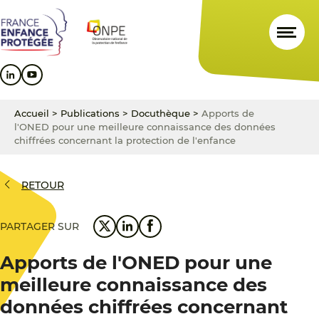
Aller
Aller
Aller
au
au
au
contenu
menu
pied
principal
principal
de
page
Accueil
>
Publications
>
Docuthèque
>
Apports de
l'ONED pour une meilleure connaissance des données
chiffrées concernant la protection de l'enfance
RETOUR
PARTAGER SUR
Apports de l'ONED pour une
meilleure connaissance des
données chiffrées concernant