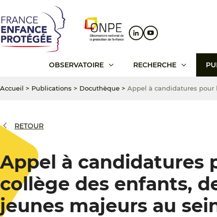
Aller
Aller
Aller
au
au
au
contenu
menu
pied
principal
principal
de
page
OBSERVATOIRE
RECHERCHE
PU
Accueil
>
Publications
>
Docuthèque
>
Appel à candidatures pour 
RETOUR
Appel à candidatures p
collège des enfants, d
jeunes majeurs au se