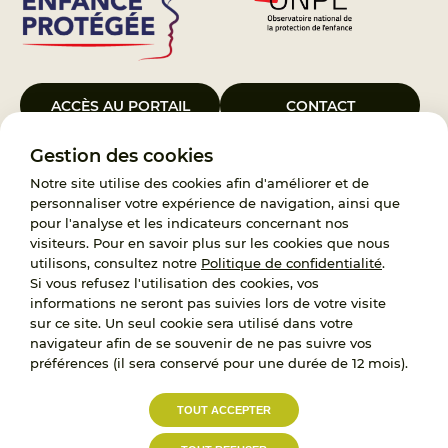
ACCÈS AU PORTAIL
CONTACT
Gestion des cookies
Le Groupement d’Intérêt Public France Enfance Protégée, créé le 5
janvier 2023, a pour objet d’assurer les missions de service public du
Notre site utilise des cookies afin d'améliorer et de
119, d’accompagnement des adoptants et de traitement des
personnaliser votre expérience de navigation, ainsi que
demandes d’accès aux origines personnelles. France Enfance
pour l'analyse et les indicateurs concernant nos
Protégée est également un observatoire et une ressource pour
visiteurs. Pour en savoir plus sur les cookies que nous
l’ensemble des professionnels, ainsi qu’un appui à l’élaboration de la
utilisons, consultez notre
Politique de confidentialité
.
politique publique à travers le soutien à l’activité des conseils
Si vous refusez l'utilisation des cookies, vos
nationaux.
informations ne seront pas suivies lors de votre visite
sur ce site. Un seul cookie sera utilisé dans votre
RECRUTEMENT
navigateur afin de se souvenir de ne pas suivre vos
préférences (il sera conservé pour une durée de 12 mois).
L’État, les Départements et les Associations au
TOUT ACCEPTER
service de la prévention et de la protection de
l’enfance.