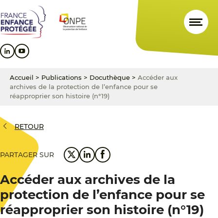
Aller
Aller
Aller
au
au
au
contenu
menu
pied
principal
principal
de
page
Accueil
>
Publications
>
Docuthèque
>
Accéder aux
archives de la protection de l’enfance pour se
réapproprier son histoire (n°19)
RETOUR
PARTAGER SUR
Accéder aux archives de la
protection de l’enfance pour se
réapproprier son histoire (n°19)