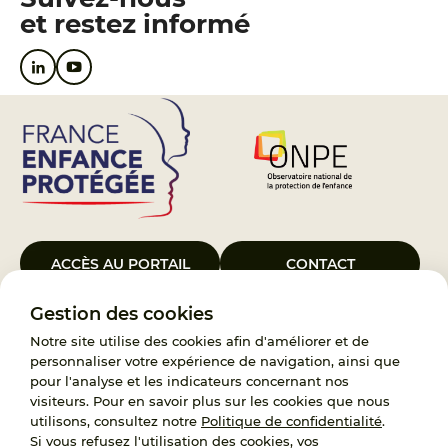
et restez informé
ACCÈS AU PORTAIL
CONTACT
Gestion des cookies
Le Groupement d’Intérêt Public France Enfance Protégée, créé le 5
janvier 2023, a pour objet d’assurer les missions de service public du
Notre site utilise des cookies afin d'améliorer et de
119, d’accompagnement des adoptants et de traitement des
personnaliser votre expérience de navigation, ainsi que
demandes d’accès aux origines personnelles. France Enfance
pour l'analyse et les indicateurs concernant nos
Protégée est également un observatoire et une ressource pour
visiteurs. Pour en savoir plus sur les cookies que nous
l’ensemble des professionnels, ainsi qu’un appui à l’élaboration de la
utilisons, consultez notre
Politique de confidentialité
.
politique publique à travers le soutien à l’activité des conseils
Si vous refusez l'utilisation des cookies, vos