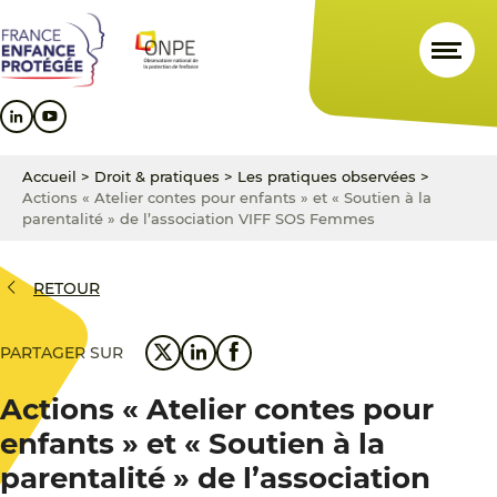
Aller
Aller
Aller
au
au
au
contenu
menu
pied
principal
principal
de
page
Accueil
>
Droit & pratiques
>
Les pratiques observées
>
Actions « Atelier contes pour enfants » et « Soutien à la
parentalité » de l’association VIFF SOS Femmes
RETOUR
PARTAGER SUR
Actions « Atelier contes pour
enfants » et « Soutien à la
parentalité » de l’association