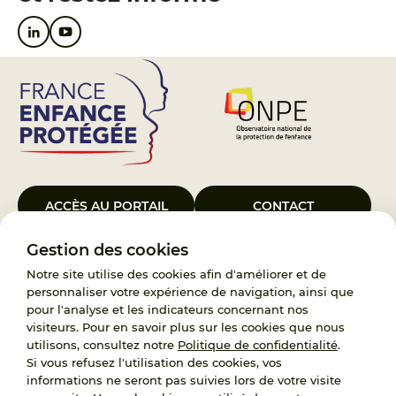
ACCÈS AU PORTAIL
CONTACT
Gestion des cookies
Le Groupement d’Intérêt Public France Enfance Protégée, créé le 5
janvier 2023, a pour objet d’assurer les missions de service public du
Notre site utilise des cookies afin d'améliorer et de
119, d’accompagnement des adoptants et de traitement des
personnaliser votre expérience de navigation, ainsi que
demandes d’accès aux origines personnelles. France Enfance
pour l'analyse et les indicateurs concernant nos
Protégée est également un observatoire et une ressource pour
visiteurs. Pour en savoir plus sur les cookies que nous
l’ensemble des professionnels, ainsi qu’un appui à l’élaboration de la
utilisons, consultez notre
Politique de confidentialité
.
politique publique à travers le soutien à l’activité des conseils
Si vous refusez l'utilisation des cookies, vos
nationaux.
informations ne seront pas suivies lors de votre visite