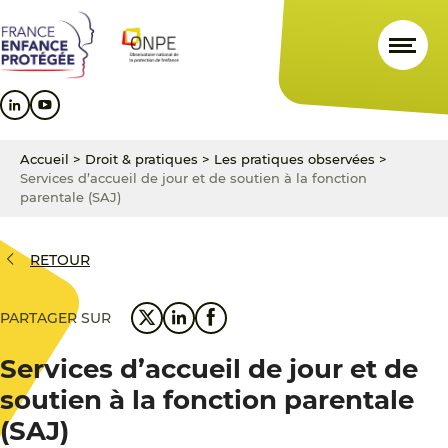
Aller
Aller
Aller
au
au
au
contenu
menu
pied
principal
principal
de
page
Accueil
>
Droit & pratiques
>
Les pratiques observées
>
Services d’accueil de jour et de soutien à la fonction
parentale (SAJ)
RETOUR
PARTAGER SUR
Services d’accueil de jour et de
soutien à la fonction parentale
(SAJ)