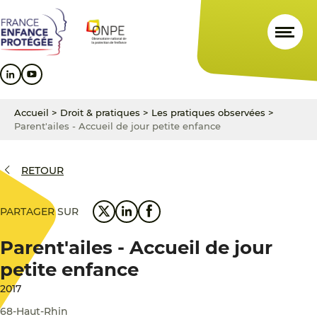
Aller
Aller
Aller
au
au
au
contenu
menu
pied
principal
principal
de
page
Accueil
>
Droit & pratiques
>
Les pratiques observées
>
Parent'ailes - Accueil de jour petite enfance
RETOUR
PARTAGER SUR
Parent'ailes - Accueil de jour
petite enfance
2017
68-Haut-Rhin