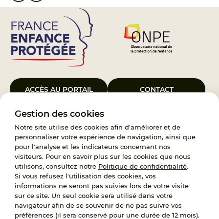
ACCÈS AU PORTAIL
CONTACT
Gestion des cookies
Le Groupement d’Intérêt Public France Enfance Protégée, créé le 5
janvier 2023, a pour objet d’assurer les missions de service public du
Notre site utilise des cookies afin d'améliorer et de
119, d’accompagnement des adoptants et de traitement des
personnaliser votre expérience de navigation, ainsi que
demandes d’accès aux origines personnelles. France Enfance
pour l'analyse et les indicateurs concernant nos
Protégée est également un observatoire et une ressource pour
visiteurs. Pour en savoir plus sur les cookies que nous
l’ensemble des professionnels, ainsi qu’un appui à l’élaboration de la
utilisons, consultez notre
Politique de confidentialité
.
politique publique à travers le soutien à l’activité des conseils
Si vous refusez l'utilisation des cookies, vos
nationaux.
informations ne seront pas suivies lors de votre visite
sur ce site. Un seul cookie sera utilisé dans votre
RECRUTEMENT
navigateur afin de se souvenir de ne pas suivre vos
préférences (il sera conservé pour une durée de 12 mois).