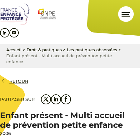
Aller
Aller
Aller
au
au
au
contenu
menu
pied
principal
principal
de
page
Accueil
>
Droit & pratiques
>
Les pratiques observées
>
Enfant présent - Multi accueil de prévention petite
enfance
RETOUR
PARTAGER SUR
Enfant présent - Multi accueil
de prévention petite enfance
2006