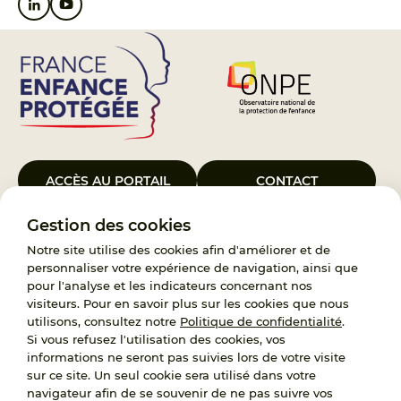
ACCÈS AU PORTAIL
CONTACT
Gestion des cookies
Le Groupement d’Intérêt Public France Enfance Protégée, créé le 5
janvier 2023, a pour objet d’assurer les missions de service public du
Notre site utilise des cookies afin d'améliorer et de
119, d’accompagnement des adoptants et de traitement des
personnaliser votre expérience de navigation, ainsi que
demandes d’accès aux origines personnelles. France Enfance
pour l'analyse et les indicateurs concernant nos
Protégée est également un observatoire et une ressource pour
visiteurs. Pour en savoir plus sur les cookies que nous
l’ensemble des professionnels, ainsi qu’un appui à l’élaboration de la
utilisons, consultez notre
Politique de confidentialité
.
politique publique à travers le soutien à l’activité des conseils
Si vous refusez l'utilisation des cookies, vos
nationaux.
informations ne seront pas suivies lors de votre visite
sur ce site. Un seul cookie sera utilisé dans votre
RECRUTEMENT
navigateur afin de se souvenir de ne pas suivre vos